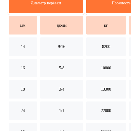
Диаметр верёвки
Прочность
мм
дюйм
кг
14
9/16
8200
16
5/8
10800
18
3/4
13300
24
1/1
22000