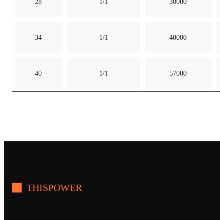
28
1/1
30000
34
1/1
40000
40
1/1
57000
THISPOWER