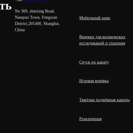
ть
No 369, zhaixing Road,
Nanqiao Town, Fengxian
Мобильный кран
District,201400, Shanghai,
China
Веревки для космических
исследований и спасения
Спуск по канату
Игровая верёвка
Тяжёлые подъёмные канаты
Развлечения