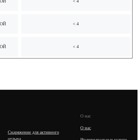
ОЙ
< 4
ОЙ
< 4
ОЙ
< 4
О нас
О нас
Снаряжение для активного
отдыха
Индивидуальные услуги