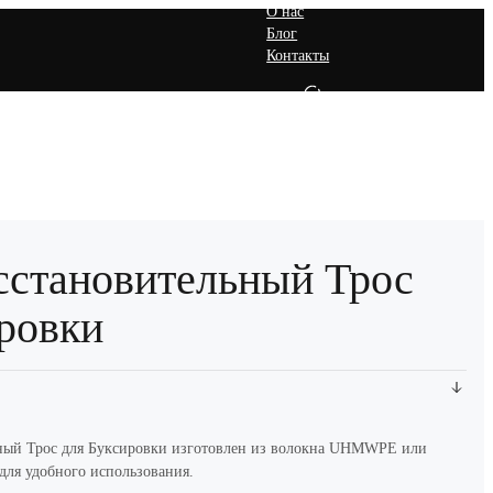
О нас
Блог
Контакты
RU
Запросить Предложение
сстановительный Трос
ровки
ный Трос для Буксировки изготовлен из волокна UHMWPE или
 для удобного использования.