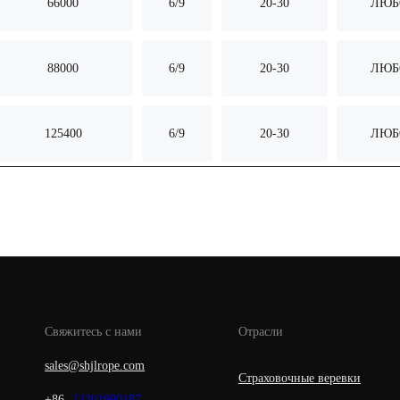
66000
6/9
20-30
ЛЮБ
88000
6/9
20-30
ЛЮБ
125400
6/9
20-30
ЛЮБ
Свяжитесь с нами
Отрасли
sales@shjlrope.com
Страховочные веревки
+86-
13301990187