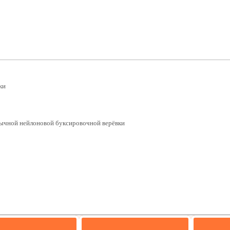
ки
бычной нейлоновой буксировочной верёвки