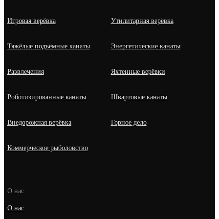
Игровая верёвка
Утилитарная верёвка
Тяжёлые подъёмные канаты
Энергетические канаты
Развлечения
Яхтенные верёвки
Роботизированные канаты
Швартовые канаты
Внедорожная верёвка
Горное дело
Коммерческое рыболовство
О нас
О нас