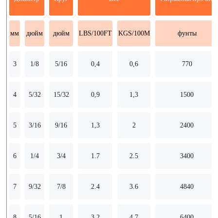
мм
дюйм
дюйм
LBS/100FT
KGS/100M
фунты
3
1/8
5/16
0,4
0,6
770
4
5/32
15/32
0,9
1,3
1500
5
3/16
9/16
1,3
2
2400
6
1/4
3/4
1.7
2.5
3400
7
9/32
7/8
2.4
3.6
4840
8
5/16
1
3.2
4.7
6400