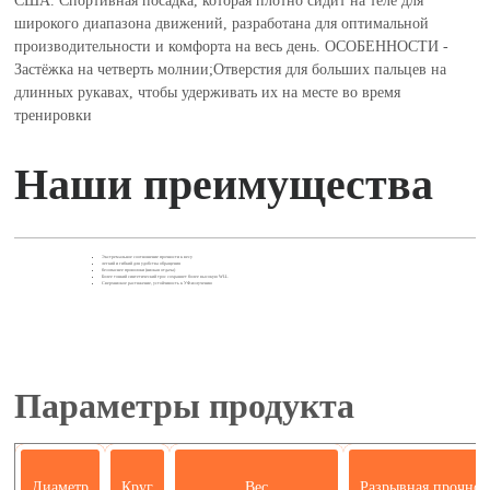
США. Спортивная посадка, которая плотно сидит на теле для
широкого диапазона движений, разработана для оптимальной
производительности и комфорта на весь день. ОСОБЕННОСТИ -
Застёжка на четверть молнии;Отверстия для больших пальцев на
длинных рукавах, чтобы удерживать их на месте во время
тренировки
Наши преимущества
Экстремальное соотношение прочности к весу
легкий и гибкий для удобства обращения
безопаснее проволоки (низкая отдача)
Более тонкий синтетический трос сохраняет более высокую WLL
Сверхнизкое растяжение, устойчивость к УФ-излучению
Параметры продукта
Диаметр
Круг
Вес
Разрывная прочно