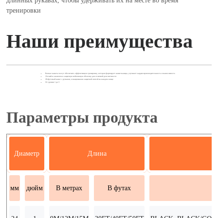
длинных рукавах, чтобы удерживать их на месте во время
тренировки
Наши преимущества
Боевые канаты могут обеспечить эффективную тренировку, которая формирует ваши мышцы, улучшает кардио-производительность и выносливость
Легкий и заключен в защитную нейлоновую оболочку для отличной долговечности
20-футовый канат с ручками, оснащенными защитной лентой на каждом конце
От уровня 1 до 3
Параметры продукта
Диаметр
Длина
мм
дюйм
В метрах
В футах