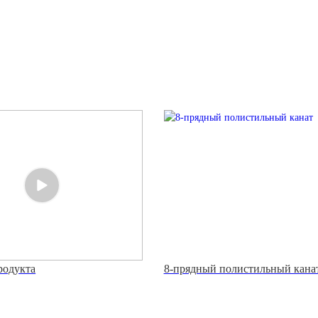
родукта
8-прядный полистильный кана