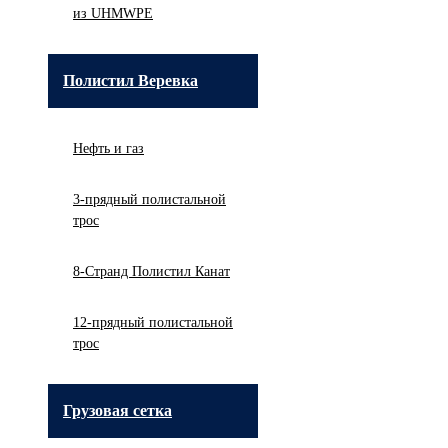
из UHMWPE
Полистил Веревка
Нефть и газ
3-прядный полистальной
трос
8-Странд Полистил Канат
12-прядный полистальной
трос
Грузовая сетка