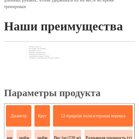
длинных рукавах, чтобы удерживать их на месте во время
тренировки
Наши преимущества
Материал: Полиэстер
Конструкция: 3, 8 и 12-прядные
Удельный вес: 1.38 г/м²
Удлинение: 7-19% при разрыве
Температура плавления: 265℃
Сопротивление истиранию: Отличное
Устойчивость к УФ и химическим веществам: хорошая
Параметры продукта
Диаметр
Круг
12-прядная полиэстеровая веревка
мм
дюйм
дюйм
Вес (кг/220 м)
Разрывная прочность (т)