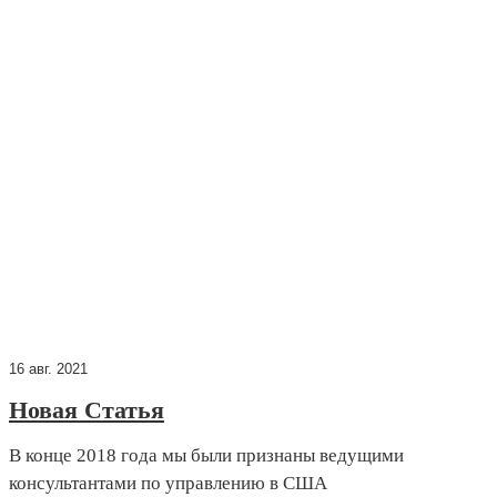
БЛОГ
Погрузитесь в последние достижения в технологии
фильтр-мешков, отраслевые тенденции и
индивидуальные решения для фильтрации.
16 авг. 2021
Новая Статья
В конце 2018 года мы были признаны ведущими
консультантами по управлению в США