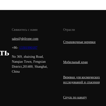
Свяжитесь с нами
Отрасли
sales@shjlrope.com
Страховочные веревки
+86-
13301990187
ть
No 369, zhaixing Road,
Nanqiao Town, Fengxian
Мобильный кран
District,201400, Shanghai,
China
Веревки для космических
исследований и спасения
Спуск по канату