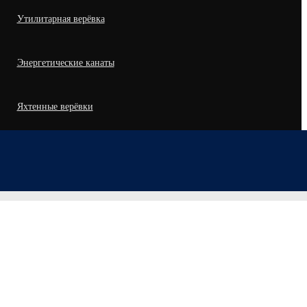
Утилитарная верёвка
Энергетические канаты
Яхтенные верёвки
Швартовые канаты
Принять
Отклонить
Горное дело