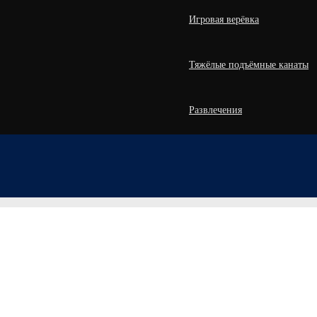
Игровая верёвка
Тяжёлые подъёмные канаты
Развлечения
Роботизированные канаты
беспечить вам наилучший опыт на нашем сайте.
Узнать больше
Внедорожная верёвка
Коммерческое рыболовство